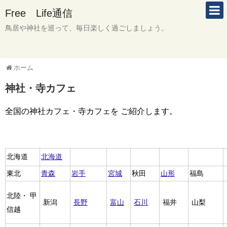
Free Life通信
鳥居や神社を巡って、毎日楽しく過ごしましょう。
ホーム
神社・寺カフェ
全国の神社カフェ・寺カフェを ご紹介します。
北海道
北海道
東北
青森
岩手
宮城
秋田
山形
福島
北陸・ 甲
新潟
長野
富山
石川
福井
山梨
信越