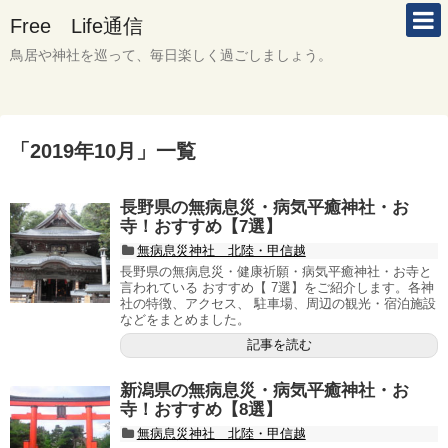
Free Life通信
鳥居や神社を巡って、毎日楽しく過ごしましょう。
「
2019年10月
」
一覧
長野県の無病息災・病気平癒神社・お
寺！おすすめ【7選】
無病息災神社 北陸・甲信越
長野県の無病息災・健康祈願・病気平癒神社・お寺と
言われている おすすめ【 7選】をご紹介します。各神
社の特徴、アクセス、 駐車場、周辺の観光・宿泊施設
などをまとめました。
記事を読む
新潟県の無病息災・病気平癒神社・お
寺！おすすめ【8選】
無病息災神社 北陸・甲信越