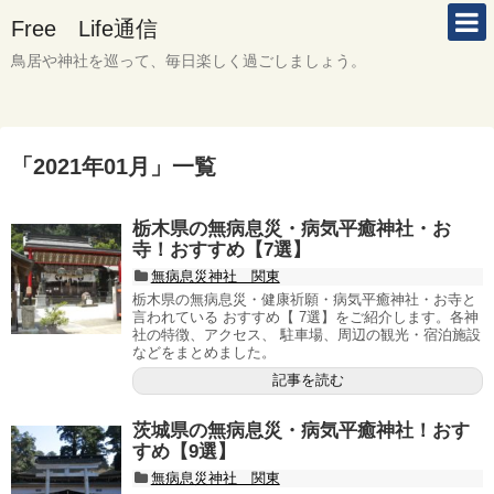
Free Life通信
鳥居や神社を巡って、毎日楽しく過ごしましょう。
「
2021年01月
」
一覧
栃木県の無病息災・病気平癒神社・お
寺！おすすめ【7選】
無病息災神社 関東
栃木県の無病息災・健康祈願・病気平癒神社・お寺と
言われている おすすめ【 7選】をご紹介します。各神
社の特徴、アクセス、 駐車場、周辺の観光・宿泊施設
などをまとめました。
記事を読む
茨城県の無病息災・病気平癒神社！おす
すめ【9選】
無病息災神社 関東