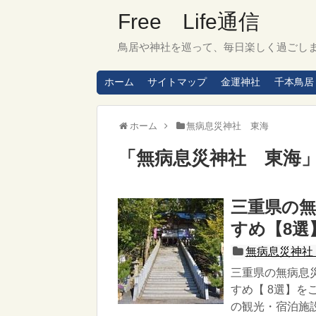
Free Life通信
鳥居や神社を巡って、毎日楽しく過ごし
ホーム
サイトマップ
金運神社
千本鳥居
ホーム
無病息災神社 東海
「
無病息災神社 東海
三重県の無
すめ【8選
無病息災神社
三重県の無病息
すめ【 8選】を
の観光・宿泊施