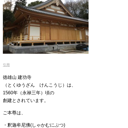
引用
徳雄山 建功寺
（とくゆうざん けんこうじ）は、
1560年（永禄三年）頃の
創建とされています。
ご本尊は、
・釈迦牟尼佛(しゃかむにぶつ)