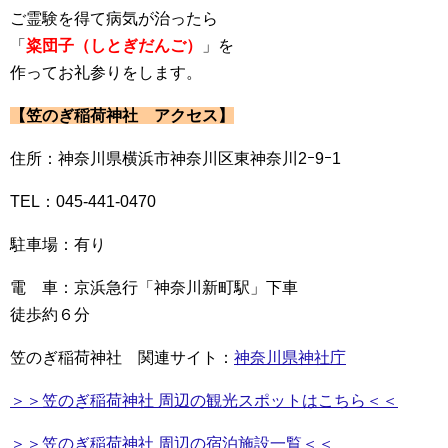
ご霊験を得て病気が治ったら
「
粢団子（しとぎだんご）
」を
作ってお礼参りをします。
【笠のぎ稲荷神社 アクセス】
住所：神奈川県横浜市神奈川区東神奈川2ｰ9ｰ1
TEL：045-441-0470
駐車場：有り
電 車：京浜急行「神奈川新町駅」下車
徒歩約６分
笠のぎ稲荷神社 関連サイト：
神奈川県神社庁
＞＞笠のぎ稲荷神社 周辺の観光スポットはこちら＜＜
＞＞笠のぎ稲荷神社 周辺の宿泊施設一覧＜＜