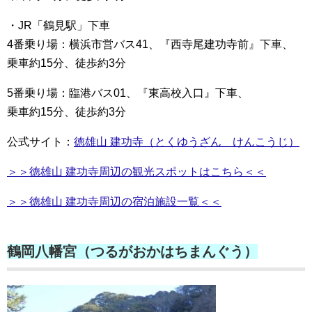
・JR「鶴見駅」下車
4番乗り場：横浜市営バス41、『西寺尾建功寺前』下車、
乗車約15分、徒歩約3分
5番乗り場：臨港バス01、『東高校入口』下車、
乗車約15分、徒歩約3分
公式サイト：
徳雄山 建功寺（とくゆうざん けんこうじ）
＞＞徳雄山 建功寺周辺の観光スポットはこちら＜＜
＞＞徳雄山 建功寺周辺の宿泊施設一覧＜＜
鶴岡八幡宮（つるがおかはちまんぐう）