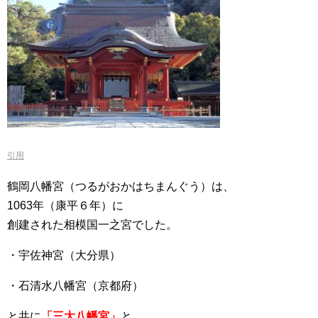
引用
鶴岡八幡宮（つるがおかはちまんぐう）は、
1063年（康平６年）に
創建された相模国一之宮でした。
・宇佐神宮（大分県）
・石清水八幡宮（京都府）
と共に
「三大八幡宮」
と