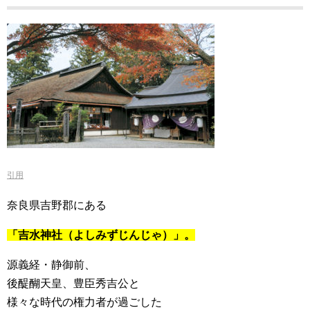
引用
奈良県吉野郡にある
「吉水神社（よしみずじんじゃ）」。
源義経・静御前、
後醍醐天皇、豊臣秀吉公と
様々な時代の権力者が過ごした