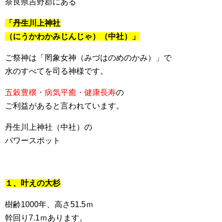
奈良県吉野郡にある
「丹生川上神社
（にうかわかみじんじゃ）（中社）」
ご祭神は「罔象女神（みづはのめのかみ）」で
水のすべてを司る神様です。
五穀豊穣・病気平癒・健康長寿
の
ご利益があると言われています。
丹生川上神社（中社）の
パワースポット
１、叶えの大杉
樹齢1000年、高さ51.5ｍ
幹回り7.1ｍあります。