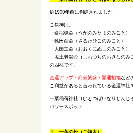
約1900年前に創建されました。
ご祭神は、
・倉稲魂命（うがのみたまのみこと）
・猿田彦命（さるたひこのみこと）
・大国主命（おおくにぬしのみこと）
・塩土老翁命（しおつちのおきなのみ
の四柱です。
金運アップ・商売繁盛・開運招福
など
ご利益があると言われている金運神社
一葉稲荷神社（ひとつばいなりじんじ
パワースポット
１，一葉の松（ご神木）