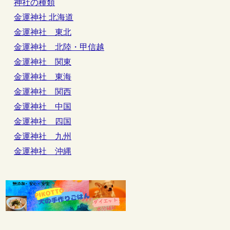
神社の種類
金運神社 北海道
金運神社 東北
金運神社 北陸・甲信越
金運神社 関東
金運神社 東海
金運神社 関西
金運神社 中国
金運神社 四国
金運神社 九州
金運神社 沖縄