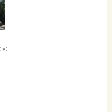
じゃ）
）