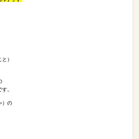
こと）
の
です。
ゃ）の