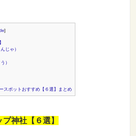
ide
]
】
じんじゃ）
ぐう）
）
ースポットおすすめ【６選】まとめ
ップ神社【６選】