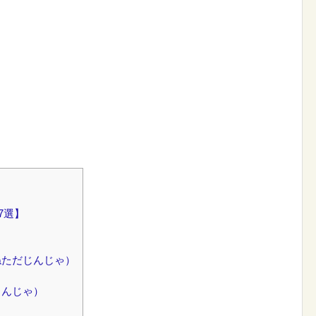
7選】
ねただじんじゃ）
じんじゃ）