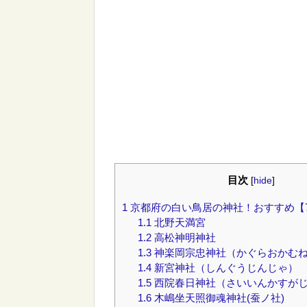
目次
[
hide
]
1
京都府の白い鳥居の神社！おすすめ【
1.1
北野天満宮
1.2
高松神明神社
1.3
神楽岡宗忠神社（かぐらおかむ
1.4
新宮神社（しんぐうじんじゃ）
1.5
西院春日神社（さいいんかすが
1.6
木嶋坐天照御魂神社(蚕ノ社)