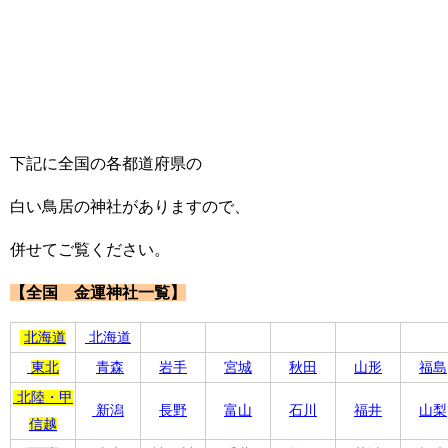
下記に全国の各都道府県の
白い鳥居の神社がありますので、
併せてご覧ください。
【全国 金運神社一覧】
北海道
北海道
東北
青森
岩手
宮城
秋田
山形
福島
北陸・甲
新潟
長野
富山
石川
福井
山梨
信越