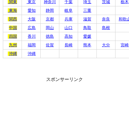
関東
東京
神奈川
千葉
埼玉
茨城
栃木
東海
愛知
静岡
岐阜
三重
関西
大阪
京都
兵庫
滋賀
奈良
和歌
中国
広島
岡山
山口
鳥取
島根
四国
香川
徳島
高知
愛媛
九州
福岡
佐賀
長崎
熊本
大分
宮崎
沖縄
沖縄
スポンサーリンク