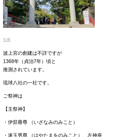
引用
波上宮の創建は不詳ですが
1368年（貞治7年）頃と
推測されています。
琉球八社の一社です。
ご祭神は
【主祭神】
・伊弉冊尊 （いざなみのみこと）
・速玉男尊 （はやたまをのみこと） 左神座