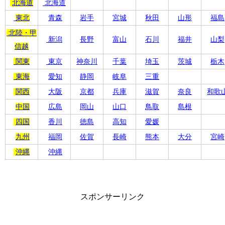
北海道
北海道
東北
青森
岩手
宮城
秋田
山形
福島
北陸・甲
新潟
長野
富山
石川
福井
山梨
信越
関東
東京
神奈川
千葉
埼玉
茨城
栃木
東海
愛知
静岡
岐阜
三重
関西
大阪
京都
兵庫
滋賀
奈良
和歌
中国
広島
岡山
山口
鳥取
島根
四国
香川
徳島
高知
愛媛
九州
福岡
佐賀
長崎
熊本
大分
宮崎
沖縄
沖縄
スポンサーリンク