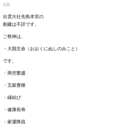
引用
出雲大社先島本宮の
創建は不詳です。
ご祭神は、
・大国主命（おおくにぬしのみこと）
です。
・商売繁盛
・五穀豊穣
・縁結び
・健康長寿
・家運降昌