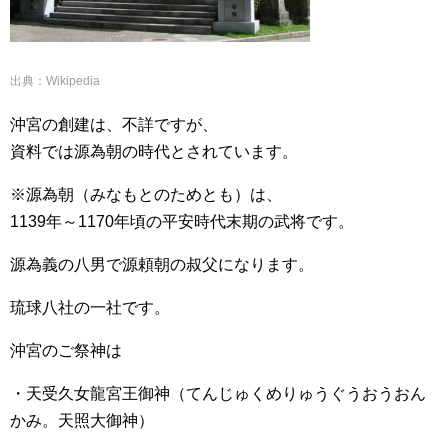
出典：Wikipedia
沖宮の創建は、不詳ですが、
資料では源為朝の時代とされています。
※源為朝（みなもとのためとも）は、
1139年～1170年頃の平安時代末期の武将です。
源為義の八男で源頼朝の叔父になります。
琉球八社の一社です。
沖宮のご祭神は
・天受久女龍宮王御神（てんじゅくめりゅうぐうおうおん
かみ。天照大御神）