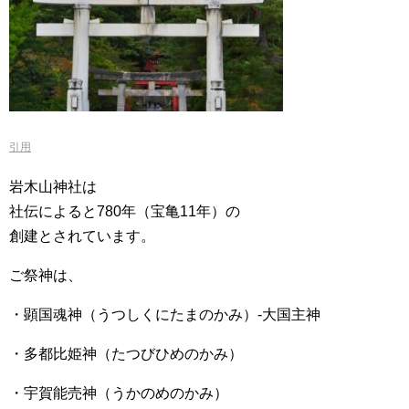
引用
岩木山神社は
社伝によると780年（宝亀11年）の
創建とされています。
ご祭神は、
・顕国魂神（うつしくにたまのかみ）-大国主神
・多都比姫神（たつびひめのかみ）
・宇賀能売神（うかのめのかみ）