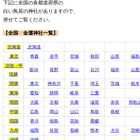
下記に全国の各都道府県の
白い鳥居の神社がありますので、
併せてご覧ください。
【全国 金運神社一覧】
北海道
北海道
東北
青森
岩手
宮城
秋田
山形
福島
北陸・甲
新潟
長野
富山
石川
福井
山梨
信越
関東
東京
神奈川
千葉
埼玉
茨城
栃木
東海
愛知
静岡
岐阜
三重
関西
大阪
京都
兵庫
滋賀
奈良
和歌
中国
広島
岡山
山口
鳥取
島根
四国
香川
徳島
高知
愛媛
九州
福岡
佐賀
長崎
熊本
大分
宮崎
沖縄
沖縄